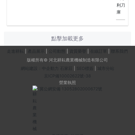
點擊加載更多
走進耕耘
|
產品展示
|
公司動態
|
資質榮譽
|
在線訂單
|
聯系我們
版權所有© 河北耕耘農業機械制造有限公司
網站建設：中企動力
石家莊
|
SEO標簽
|
城市分站
京ICP備10002622號-38
營業執照
冀公網安備 13052802000672號