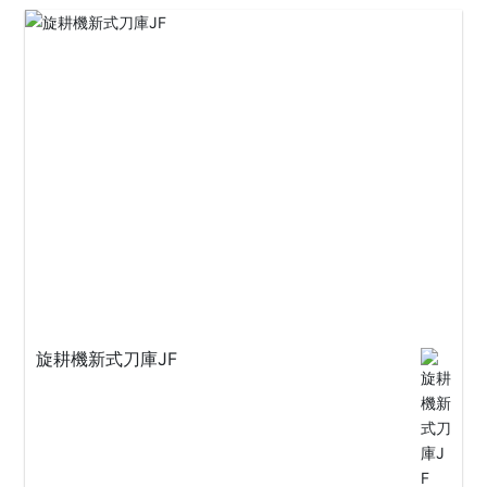
旋耕機新式刀庫JF