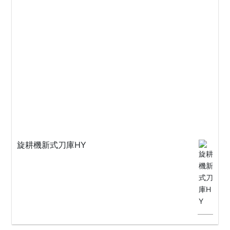
旋耕機新式刀庫HY