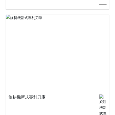
旋耕機新式專利刀庫