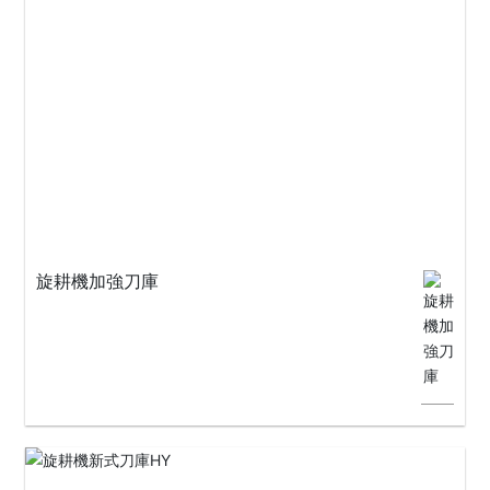
旋耕機加強刀庫