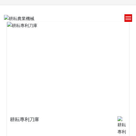
耕耘專利刀庫