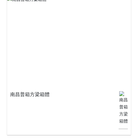
南昌普箱方梁箱體