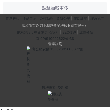
點擊加載更多
走進耕耘
|
產品展示
|
公司動態
|
資質榮譽
|
在線訂單
|
聯系我們
版權所有© 河北耕耘農業機械制造有限公司
網站建設：中企動力
石家莊
|
SEO標簽
|
城市分站
京ICP備10002622號-38
營業執照
冀公網安備 13052802000672號
農機專家
旋耕機